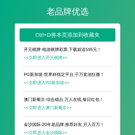
遥想公瑾当年，小乔初嫁了，雄姿英发。
羽扇纶巾，谈笑间，樯橹灰飞烟灭。
故国神游，多情应笑我，早生华发。
人生如梦，一尊还酹江月。